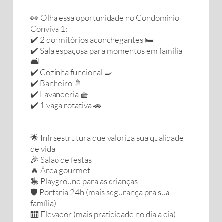
👀 Olha essa oportunidade no Condomínio
Conviva 1:
✔️ 2 dormitórios aconchegantes 🛏️
✔️ Sala espaçosa para momentos em família
🛋️
✔️ Cozinha funcional 🍳
✔️ Banheiro 🚿
✔️ Lavanderia 🧺
✔️ 1 vaga rotativa 🚗
🌟 Infraestrutura que valoriza sua qualidade
de vida:
🎉 Salão de festas
🔥 Área gourmet
🎠 Playground para as crianças
🛡️ Portaria 24h (mais segurança pra sua
família)
🛗 Elevador (mais praticidade no dia a dia)