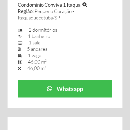
Condomínio Conviva 1 Itaqua
Região:
Pequeno Coração -
Itaquaquecetuba/SP
2 dormitórios
1 banheiro
1 sala
5 andares
1 vaga
46,00 m²
46,00 m²
Whatsapp