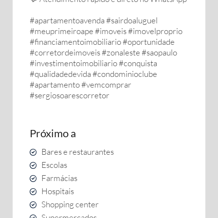
#apartamentoavenda #sairdoaluguel
#meuprimeiroape #imoveis #imovelproprio
#financiamentoimobiliario #oportunidade
#corretordeimoveis #zonaleste #saopaulo
#investimentoimobiliario #conquista
#qualidadedevida #condominioclube
#apartamento #vemcomprar
#sergiosoarescorretor
Próximo a
Bares e restaurantes
Escolas
Farmácias
Hospitais
Shopping center
Supermercados