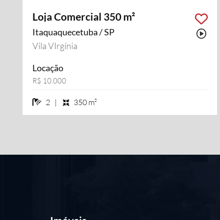
Loja Comercial 350 m²
Itaquaquecetuba / SP
Pos
Vila VIrgínia
Locação
R$ 10.000
2 banheiros
2 |
350 m²