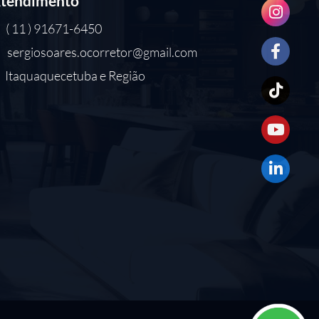
tendimento
( 11 ) 91671-6450
sergiosoares.ocorretor@gmail.com
Itaquaquecetuba e Região