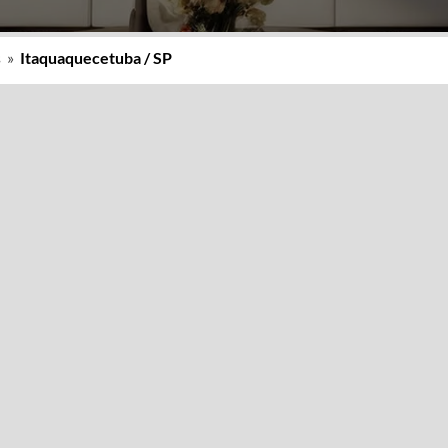
s
»
Itaquaquecetuba / SP