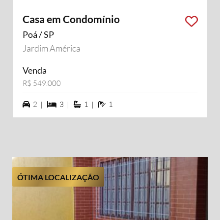
Casa em Condomínio
Poá / SP
Jardim América
Venda
R$ 549.000
2 vagas na garagem
3 dormiórios
1 suítes
1 banheiros
2 |
3 |
1 |
1
ÓTIMA LOCALIZAÇÃO