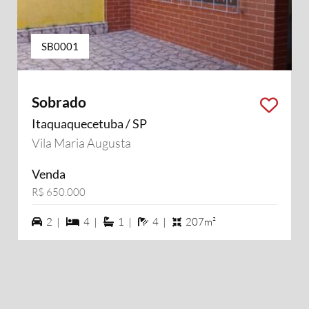
SB0001
Sobrado
Itaquaquecetuba / SP
Vila Maria Augusta
Venda
R$ 650.000
2 vagas na garagem
4 dormiórios
1 suítes
4 banheiros
2 |
4 |
1 |
4 |
207m²