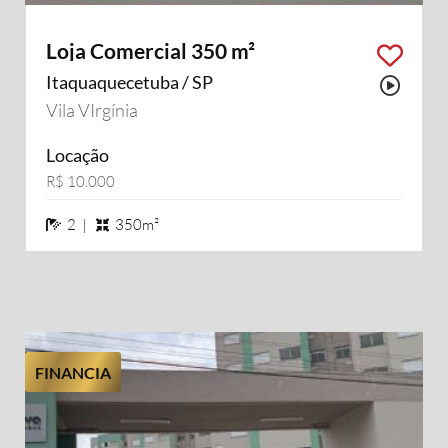
Loja Comercial 350 m²
Itaquaquecetuba / SP
Possu
Vila VIrgínia
Locação
R$ 10.000
2 banheiros
2 |
350m²
FINANCIA