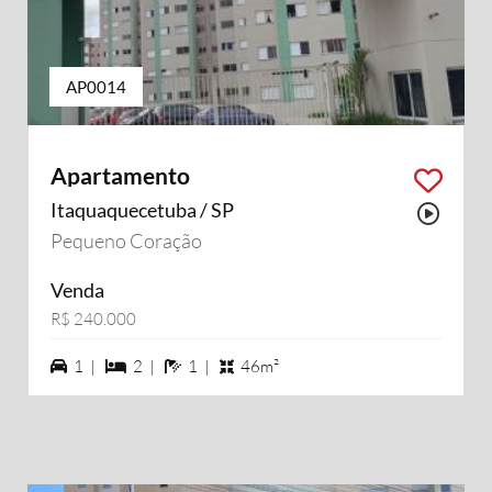
AP0014
Apartamento
Itaquaquecetuba / SP
Possu
Pequeno Coração
Venda
R$ 240.000
1 vagas na garagem
2 dormiórios
1 banheiros
1 |
2 |
1 |
46m²